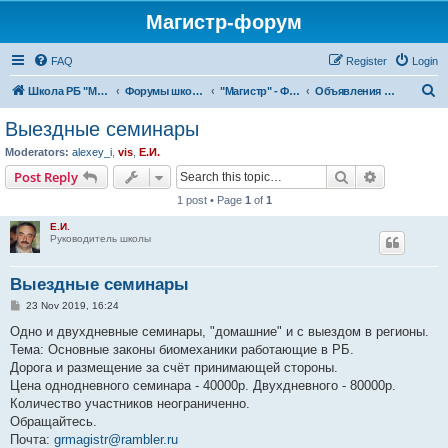
Магистр-форум
FAQ
Register
Login
S
Школа РБ "МАГИСТР"
Форумы школы РБ "МАГИСТР"
"Магистр" - Форумы.
Объявления администрации
e
Выездные семинары
a
Moderators:
alexey_i
,
vis
,
Е.И.
r
Search
Advanced s
Post Reply
c
1 post • Page
1
of
1
h
Е.И.
Руководитель школы
Выездные семинары
P
23 Nov 2019, 16:24
o
s
Одно и двухдневные семинары, "домашние" и с выездом в регионы.
t
Тема: Основные законы биомеханики работающие в РБ.
Дорога и размещение за счёт принимающей стороны.
Цена однодневного семинара - 40000р. Двухдневного - 80000р.
Количество участников неограниченно.
Обращайтесь.
Почта:
grmagistr@rambler.ru