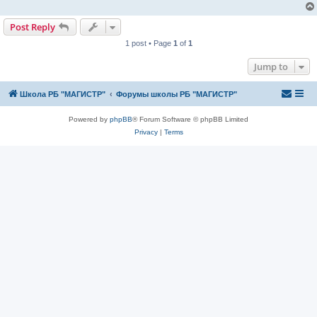
Post Reply
1 post • Page
1
of
1
Jump to
Школа РБ "МАГИСТР"
Форумы школы РБ "МАГИСТР"
Powered by
phpBB
® Forum Software © phpBB Limited
Privacy
|
Terms