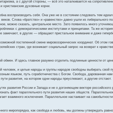
итаризма, а с другой стороны, — всё это наталкивается на сопротивле
и христианские духовные корни.
бна воспроизводить себя. Она уже не в состоянии следовать тем идеал
веков. Слова «братство» и «равенство» давно ушли из либерального по
ажное, можно сказать, центральное место. Зато появилось много уточня
проблемах с демократическими институтами и принципами. Та же история
не замечают, в других — обращают пристальное внимание и даже гиперб
озможной постепенной смене мировоззренческих координат. Об этом гово
опейских стран, где возникает социальный запрос на возврат к нравств
й обмен. И здесь главное разумно отделить подлинные ценности от цен
й человек, и целые народы и группы народов свободны выбирать свой п
гиозным языком, путь соработничества с Богом. Свобода, дарованная нам
пути развития, на котором одни народы преуспевают, а другие отстают.
утях развития России и Запада и не о догоняющем векторе российского 
знать факт параллельного пути развития наших обществ. Параллельно
гает взаимного исключения. Параллельное настаивает на самобытности 
нного миропорядка, как свобода и любовь, мы должны утверждать равно