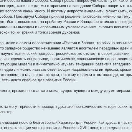
20-й сессии нашего Собора. Собор прошел непростую часть пути, как оче
сегодня, как и всегда, мы стараемся на заседании Собора говорить о том
их вопросов очень много. И поэтому непросто вычленить, может быть, 
обора, Президиум Собора приняли решение поговорить именно на тему 
ожет быть, посмотреть на проблему России и Запада не столько с позиц
правильным выводам и неправильным умозаключениям, сколько попытатьс
еской точки зрения и точки зрения духовной.
да, даже о самом словосочетании «Россия и Запад», то обычно возникае
что западное общество неизменно является носителем передовых идей и
аучно-технический прогресс; российское же отстает в своем развитии. 
олько перенять социальное, политическое, экономическое направления р
ствующие модели и внимательно изучать тенденции развития западного 
ия» едва ли можно назвать отвечающим национальным интересам; кроме 
 догоняем, то мы всегда отстаем, поэтому в самом этом подходе, котор
 есть нечто опасное для развития России.
имого, врожденного антагонизма, существующего между двумя мирами:
оты могут привести и приводят достаточное количество исторических п
рактер.
илизации носило благотворный характер для России: как здесь, в частн
но, впечатляющие успехи развития России в XVIII веке, в определенные 