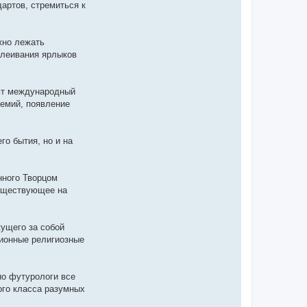
артов, стремиться к
жно лежать
клеивания ярлыков
ают международный
демий, появление
о бытия, но и на
нного Творцом
существующее на
кущего за собой
ционные религиозные
но футурологи все
ого класса разумных