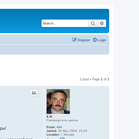
Search
Advanced search
Register
Login
1 post • Page
1
of
1
Е.И.
Руководитель школы
Posts:
494
ры!
Joined:
06 May 2004, 15:43
Location:
г. Москва
C