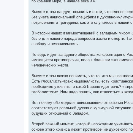
по крайней мере, в начале века XX.
Вместе с тем следует помнить и о том, что слепое пе
без учета национальной специфики и духовно-культурно
потрясениям и трагедиям, как это случилось в нашей с
В истории наших взаимоотношений с западным миром б
было для нашего народа вопросом жизни и смерти. Так 
свободу и независимость.
Но ведь и для западного общества конфронтация с Ро
имеющиеся противоречия, вела к большим экономическ
человеческих жертв.
Вместе с тем важно понимать, что то, что мы называ
Есть глобалисты-транснационалисты, есть христиански
необходимо уточнять: о какой Европе идет речь? «Евро
глобалистские. Нам надо понять, как относиться к кажд
Вот почему обе модели, описывающие отношения Росс
соответствуют реальной духовно-культурной ситуации 
будущих отношений с Западом.
Второй важный момент, который необходимо учитывать
основе этого кризиса лежит противоречие духовного по