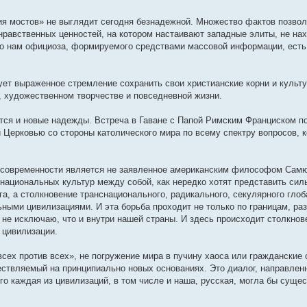
я мостов» не выглядит сегодня безнадежной. Множество фактов позволя
нравственных ценностей, на котором настаивают западные элиты, не на
го нам официоза, формируемого средствами массовой информации, есть
ет выраженное стремление сохранить свои христианские корни и культу
, художественном творчестве и повседневной жизни.
тся и новые надежды. Встреча в Гаване с Папой Римским Франциском п
 Церковью со стороны католического мира по всему спектру вопросов, 
 современности является не заявленное американским философом Сам
 национальных культур между собой, как нередко хотят представить силь
а, а столкновение транснационального, радикального, секулярного глоб
ьными цивилизациями. И эта борьба проходит не только по границам, р
— не исключаю, что и внутри нашей страны. И здесь происходит столкнов
 цивилизации.
сех против всех», не погружение мира в пучину хаоса или гражданские 
ествляемый на принципиально новых основаниях. Это диалог, направлен
го каждая из цивилизаций, в том числе и наша, русская, могла бы суще