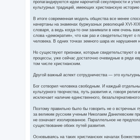
пропагандируются идеи нарочитой секулярности и утил
культурных традиций, имеющих христианскую историю 
В итоге современная модель общества все менее спосо
начертаны на знаменах буржуазных революций XVI-XIX 
словаря, а ведь когда-то они занимали в нем очень в
слова «демократия», что как раз и свидетельствует о 
человека. В одних точках земного шара их нарушения 
Но существуют признаки, которые свидетельствуют о в
процессы, уже сейчас достаточно очевидные в ряде евр
том числе христианским.
Другой важный аспект сотрудничества — это культурны
Бог сотворил человека свободным. И каждый отдельны
культурного творчества, путь развития и, говоря рели
исключает наличие единственного, безальтернативного 
Поэтому правильно было бы говорить не о встречных п
за великим русским ученым Николаем Данилевским при
не означает изолированное. Параллельное не предпола
существование обоих путей развития.
Основываясь на таких христианских началах Божестве