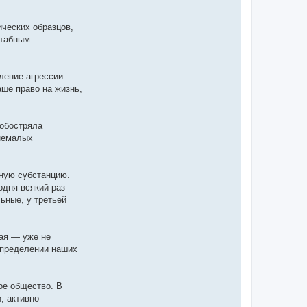
ических образцов,
штабным
ление агрессии
аше право на жизнь,
 обостряла
 немалых
дную субстанцию.
одня всякий раз
ьные, у третьей
ая — уже не
 определении наших
ое общество. В
, активно