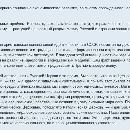
мерного социально-экономического развития, во многом порожденного н
ных проблем. Вопрос, однако, заключается в том, что различие это с к
 тому — растущий ценностный разрыв между Россией и странами западно
ие христианские основы своей идентичности, а в СССР, несмотря на дек
тианские ценности и традиционная этика, сформированная в христианско
и нашей советской литературе. Благодаря этой общей ценностной базе 
я на различие идеологий и экономических моделей. Сам факт ведения п
, в конечном счете, помог предотвратить Третью мировую войну.
ей деятельности Русской Церкви в то время. Вы знаете, что наша Церко
и, — это был диалог с западными христианами. А почему этот диалог с
ю очередь, этической позиции, мы видели своих единомышленников. Мы в
 же ценности, касающиеся человеческой личности, семьи, отношения к Б
годня эта общая ценностная платформа разрушена, потому что значител
ные евангельские нравственные позиции в угоду сильным мира сего. По
толической Церковью, потому что Католическая Церковь, — и дай Бог, 
 внешнего мира сохраняет верность евангельским ценностям. Наши внеш
ют реальный диалог с западным протестантизмом. Это свидетельствуем
а межконфессионального, но и явно цивилизационного характера.