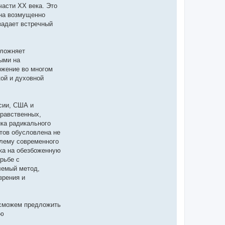
асти XX века. Это
она возмущенно
задает встречный
сложняет
ными на
ржение во многом
кой и духовной
ссии, США и
нравственных,
ика радикального
тов обусловлена не
блему современного
лка на обезбоженную
рьбе с
лемый метод,
зрения и
 сможем предложить
ую