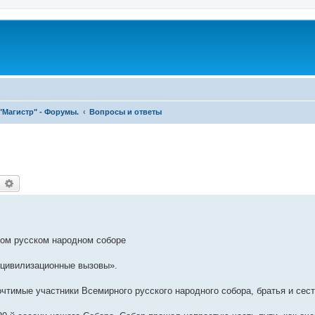
"Магистр" - Форумы.
Вопросы и ответы
earch
Advanced search
ом русском народном соборе
а цивилизационные вызовы».
тимые участники Всемирного русского народного собора, братья и сест