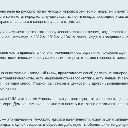
ренесение на русскую почву чуждых мировоззренческих моделей и полит
го контекста, нередко, а лучше сказать, почти всегда приводило к мас
тране в начале и в конце минувшего столетия.
ыли и моменты открытого вооруженного противостояния, когда сопротив
было, например, в 1612-м, 1812-м и 1941-м годах, когда мы защищали н
ссией часто приводила к очень плачевным последствиям. Конфронтация
им, политическим и репутационным потерям, и, самое главное, стоила
ем обобщительно «западный мир», представляет собой далеко не одноро
е традиционалисты, есть националисты-евроскептики, есть левые. И сег
п» сегодня много. У одной религиозные ценности, у другой узконационал
ой из них.
ии с США и странами Европы, — как догоняющая, так и конфронтационн
в мире. Думаю, нам очень важно это понять и от этого отталкиваться в
, — это ощущение глубокого кризиса идентичности, охватившего западн
рядка: с одной стороны, в обществе действуют глобалистские тенденции