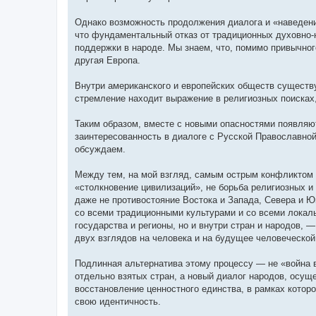
Однако возможность продолжения диалога и «наведени
что фундаментальный отказ от традиционных духовно-
поддержки в народе. Мы знаем, что, помимо привычно
другая Европа.
Внутри американского и европейских обществ существу
стремление находит выражение в религиозных поисках
Таким образом, вместе с новыми опасностями появляю
заинтересованность в диалоге с Русской Православной
обсуждаем.
Между тем, на мой взгляд, самым острым конфликтом
«столкновение цивилизаций», не борьба религиозных и
даже не противостояние Востока и Запада, Севера и Юг
со всеми традиционными культурами и со всеми локал
государства и регионы, но и внутри стран и народов, 
двух взглядов на человека и на будущее человеческой
Подлинная альтернатива этому процессу — не «война в
отдельно взятых стран, а новый диалог народов, осущ
восстановление ценностного единства, в рамках которо
свою идентичность.