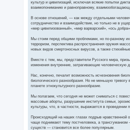
культур и цивилизаций, исключая всякие попытки дикт
взаимопониманию и равноправному, взаимообогащающ
В основе отношений, — как между отдельными челове
сотрудничество и взаимодействие, но только не в уще
«мир цивилизованный», «мир варварский», «ось добра»
Мы стоим перед общими проблемами, но по-разному их
терроризм, перспектива распространения оружия масс
новых видов смертоносных вирусов, а также стихийные
Вместе с тем, мы, представители Русского мира, приз
изменения внутренние, затрагивающие человеческую д
Нас, конечно, печалит возможность исчезновения биол
биологического разнообразия. Но не меньшую тревогу 
планете этнокультурного разнообразие.
Мы полагаем, что сегодня не может сниматься с повес
массовые аборты, разрушение института семьи, эрози
культуры, что, в частности, выражается в проведении
Происходящий на наших глазах подрыв нравственной о
чаще поднимают тему постчеловека, а трансгуманизм 
существ — становится все более популярным.