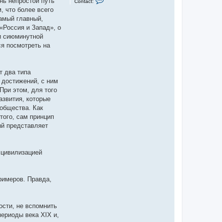
нь непростой путь
Contact:
o
, что более всего
n
t
самый главный,
a
«Россия и Запад», о
c
t
ии сиюминутной
Е
я посмотреть на
.
И
.
т два типа
 достижений, с ним
При этом, для того
азвития, которые
общества. Как
того, сам принцип
ый представляет
 цивилизацией
римеров. Правда,
ости, не вспомнить
периоды века XIX и,