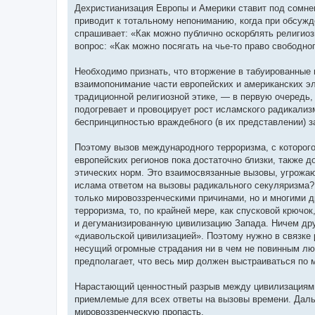
Дехристианизация Европы и Америки ставит под сомне
приводит к тотальному непониманию, когда при обсужд
спрашивает: «Как можно публично оскорблять религио
вопрос: «Как можно посягать на чье-то право свободн
Необходимо признать, что вторжение в табуированные
взаимопонимание части европейских и американских эл
традиционной религиозной этике, — в первую очередь
подогревает и провоцирует рост исламского радикализ
беспринципностью враждебного (в их представлении) з
Поэтому вызов международного терроризма, с которого
европейских регионов пока достаточно близки, также 
этических норм. Это взаимосвязанные вызовы, угрожаю
ислама ответом на вызовы радикального секуляризма?
только мировоззренческими причинами, но и многими д
терроризма, то, по крайней мере, как спусковой крючо
и дегуманизированную цивилизацию Запада. Ничем друг
«диавольской цивилизацией». Поэтому нужно в связке
несущий огромные страдания ни в чем не повинным лю
предполагает, что весь мир должен выстраиваться по 
Нарастающий ценностный разрыв между цивилизациями
приемлемые для всех ответы на вызовы времени. Даль
мировоззренческую пропасть.