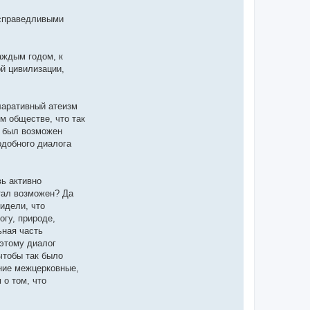
есправедливыми
аждым годом, к
й цивилизации,
ларативный атеизм
м обществе, что так
и был возможен
одобного диалога
вь активно
тал возможен? Да
идели, что
огу, природе,
ьная часть
этому диалог
чтобы так было
ние межцерковные,
 о том, что