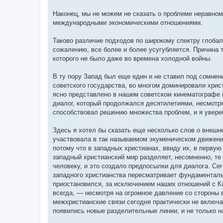
Наконец, мы не можем не сказать о проблеме неравно
международными экономическими отношениями.
Таково различие подходов по широкому спектру глобаль
сожалению, все более и более усугубляется. Причина
которого не было даже во времена холодной войны.
В ту пору Запад был еще един и не ставил под сомнен
советского государства, во многом доминировали хрис
ясно представлено в нашем советском кинематографе 
диалог, который продолжался десятилетиями, несмотр
способствовал решению множества проблем, и я уверен
Здесь я хотел бы сказать еще несколько слов о внешн
участвовала в так называемом экуменическом движени
потому что в западных христианах, ввиду их, в перву
западный христианский мир разделяет, несомненно, те
человеку, и это создало предпосылки для диалога. Се
западного христианства пересматривает фундаменталь
приостановился, за исключением наших отношений с Ка
всегда, — несмотря на огромное давление со стороны
межхристианские связи сегодня практически не включа
появились новые разделительные линии, и не только н