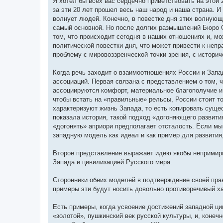
Я хотел бы всех вас сердечно приветствовать на этой 
за эти 20 лет прошел весь наш народ и наша страна. И 
волнует людей. Конечно, в повестке дня этих волнующ
самый основной. Но после долгих размышлений Бюро С
том, что происходит сегодня в наших отношениях и, м
политической повестки дня, что может привести к не
проблему с мировоззренческой точки зрения, с историч
Когда речь заходит о взаимоотношениях России и Запа
ассоциаций. Первая связана с представлением о том, 
ассоциируются комфорт, материальное благополучие и н
чтобы встать на «правильные» рельсы, России стоит т
характеризуют жизнь Запада, то есть копировать суще
показала история, такой подход «догоняющего развит
«догонять» априори предполагает отсталость. Если мы
западную модель как идеал и как пример для развития,
Второе представление выражает идею якобы непримир
Запада и цивилизацией Русского мира.
Сторонники обеих моделей в подтверждение своей прав
примеры эти будут носить довольно противоречивый ха
Есть примеры, когда усвоение достижений западной цив
«золотой», пушкинский век русской культуры, и, конеч