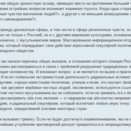
ние общую ценностную основу, имевшую место на протяжении большей ч
ении острейших вопросов возникает взаимная глухота. Когда одна стор
зные чувства миллионов людей?», а другая с не меньшим возмущением 
ого самовыражения?»
 прежде деликатные сферы, в том числе в сферу религиозных чувств, о
ит не только с Россией, но и с другими мировыми культурами, основан
, конечно, с мусульманским миром. Массированное информационное вто
ма, который оправдывает свои действия агрессивной секулярной полити
ападного общества.
 мы начали перечень общих вызовов, в отношении которого позиции Ро
должен рассматриваться в связи с проблемой разрушения традиционных 
щие человечеству. И возникает вопрос: а не является ли вызов и практ
 И если глобальная экстремистская деятельность радикальных исламис
ругими, хорошо известными политикам, ученым и всем, кто изучает про
к, как аргумент вербовки честных людей, несомненно, используется ссы
им честного мусульманина вы не соблазните, если не призвать его к бо
 рассматривать оба этих явления — и терроризм как абсолютно неприем
дям, и радикальный секуляризм, который исключает любую иную точку 
модели, определяемой элитами некоторых стран.
 вызывает тревогу. Если не будет достигнуто взаимопонимание, мы не
нейшее углубление противоречий рискует превратиться в непреодолим