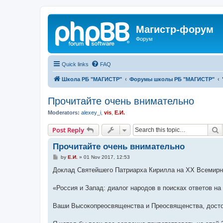
Магистр-форум
Форум
Quick links
FAQ
Школа РБ "МАГИСТР"
Форумы школы РБ "МАГИСТР"
Прочитайте очень внимательно
Moderators:
alexey_i
,
vis
,
Е.И.
S
Post Reply
Прочитайте очень внимательно
P
by
Е.И.
»
01 Nov 2017, 12:53
o
s
Доклад Святейшего Патриарха Кирилла на XХ Всемирн
t
«Россия и Запад: диалог народов в поисках ответов н
Ваши Высокопреосвященства и Преосвященства, досточ