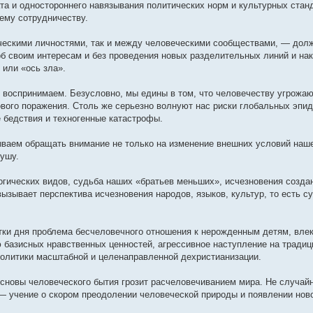
ата и одностороннего навязывания политических норм и культурных станд
ему сотрудничеству.
ческими личностями, так и между человеческими сообществами, — дол
рб своим интересам и без проведения новых разделительных линий и на
 или «ось зла».
 воспринимаем. Безусловно, мы едины в том, что человечеству угрож
ового поражения. Столь же серьезно волнуют нас риски глобальных эпи
 бедствия и техногенные катастрофы.
ываем обращать внимание не только на изменение внешних условий нашег
ушу.
огических видов, судьба наших «братьев меньших», исчезновения созда
вызывает перспектива исчезновения народов, языков, культур, то есть 
тки дня проблема бесчеловечного отношения к нерожденным детям, вле
ю базисных нравственных ценностей, агрессивное наступление на тради
 политики масштабной и целенаправленной дехристианизации.
сновы человеческого бытия грозит расчеловечиванием мира. Не случай
— учение о скором преодолении человеческой природы и появлении нов