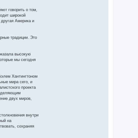
ют говорить о том,
ходит широкой
 другая Америка и
рные традиции. Это
оказала высокую
которые мы сегодня
юэлем Хантингтоном
ные мира сего, и
алистского проекта
азделяющим
ение двух миров,
столкновения внутри
ный на
ствовать, сохраняя