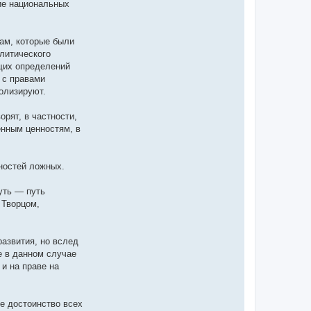
ние национальных
ам, которые были
литического
ющих определений
 с правами
олизируют.
рят, в частности,
енным ценностям, в
ностей ложных.
уть — путь
 Творцом,
развития, но вслед
е в данном случае
и на праве на
е достоинство всех