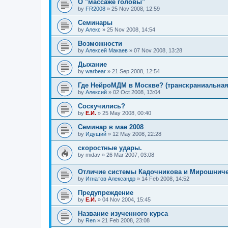
О "массаже головы"
by
FR2008
»
25 Nov 2008, 12:59
Семинары
by
Алекс
»
25 Nov 2008, 14:54
Возможности
by
Алексей Макаев
»
07 Nov 2008, 13:28
Дыхание
by
warbear
»
21 Sep 2008, 12:54
Где НейроМДМ в Москве? (транскраниальная
by
Алексий
»
02 Oct 2008, 13:04
Соскучились?
by
Е.И.
»
25 May 2008, 00:40
Семинар в мае 2008
by
Идущий
»
12 May 2008, 22:28
скоростные удары.
by
midav
»
26 Mar 2007, 03:08
Отличие системы Кадочникова и Мирошнич
by
Игнатов Александр
»
14 Feb 2008, 14:52
Предупреждение
by
Е.И.
»
04 Nov 2004, 15:45
Название изученного курса
by
Ren
»
21 Feb 2008, 23:08