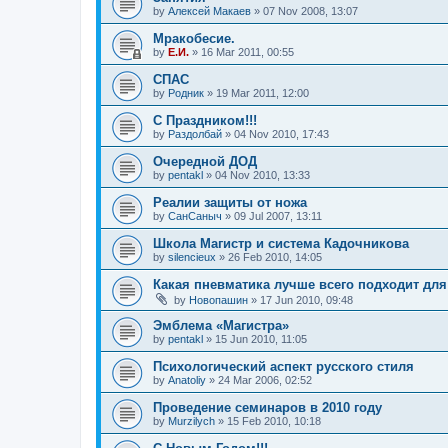
by
Алексей Макаев
»
07 Nov 2008, 13:07
Мракобесие.
by
Е.И.
»
16 Mar 2011, 00:55
СПАС
by
Родник
»
19 Mar 2011, 12:00
C Праздником!!!
by
Раздолбай
»
04 Nov 2010, 17:43
Очередной ДОД
by
pentakl
»
04 Nov 2010, 13:33
Реалии защиты от ножа
by
СанСаныч
»
09 Jul 2007, 13:11
Школа Магистр и система Кадочникова
by
silencieux
»
26 Feb 2010, 14:05
Какая пневматика лучше всего подходит дл
by
Новопашин
»
17 Jun 2010, 09:48
Эмблема «Магистра»
by
pentakl
»
15 Jun 2010, 11:05
Психологический аспект русского стиля
by
Anatoliy
»
24 Mar 2006, 02:52
Проведение семинаров в 2010 году
by
Murzilych
»
15 Feb 2010, 10:18