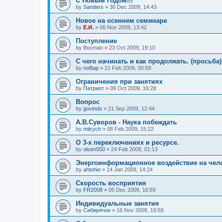
С Новым Годом!!!
by
Sanders
»
30 Dec 2009, 14:43
Новое на осеннем семинаре
by
Е.И.
»
06 Nov 2009, 13:42
Поступление
by
Bocman
»
23 Oct 2009, 19:10
С чего начинать и как продолжать. (просьба)
by
noBap
»
21 Feb 2009, 00:58
Ограничения при занятиях
by
Патриот
»
09 Oct 2009, 16:28
Вопрос
by
govinds
»
21 Sep 2009, 12:44
А.В.Суворов - Наука побеждать
by
mitrych
»
08 Feb 2009, 15:22
О 3-х переключениях и ресурсе.
by
olsen550
»
24 Feb 2008, 01:13
Энергоинформационное воздействие на чело
by
ahtohio
»
14 Jan 2009, 14:24
Скорость восприятия
by
FR2008
»
05 Dec 2008, 16:59
Индивидуальные занятия
by
Сибирячок
»
16 Nov 2008, 19:59