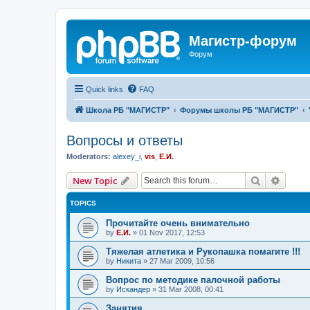
Магистр-форум
Форум
Quick links
FAQ
Школа РБ "МАГИСТР"
Форумы школы РБ "МАГИСТР"
Вопросы и ответы
Moderators:
alexey_i
,
vis
,
Е.И.
Search
Advanc
New Topic
TOPICS
Прочитайте очень внимательно
by
Е.И.
»
01 Nov 2017, 12:53
Тяжелая атлетика и Рукопашка помагите !!!
by
Никита
»
27 Mar 2009, 10:56
Вопрос по методике палочной работы
by
Искандер
»
31 Mar 2008, 00:41
Занятия