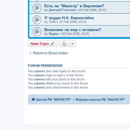
Есть ли "Магистр" в Воронеже?
by
Дмитрий Глаголев
»
24 Feb 2006, 15:01
О трудах Н.А. Бернштейна
by
Yurik
»
22 Feb 2006, 03:15
Возможен ли мир с исламом?
by
Вадим
»
20 Feb 2006, 23:25
New Topic
Return to Board Index
FORUM PERMISSIONS
You
cannot
post new topics in this forum
You
cannot
reply to topics in this forum
You
cannot
edit your posts in this forum
You
cannot
delete your posts in this forum
You
cannot
post attachments in this forum
Школа РБ "МАГИСТР"
Форумы школы РБ "МАГИСТР"