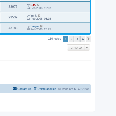
s
s
s
i
t
L
by
Е.И.
w
t
V
33975
p
a
24 Feb 2006, 19:07
e
o
s
s
s
i
t
L
by
Yurik
w
t
V
29539
p
a
22 Feb 2006, 03:15
e
o
s
s
s
i
t
L
by
Вадим
w
t
V
43183
p
a
20 Feb 2006, 23:25
e
o
s
s
s
i
t
w
t
1
2
3
4
p
Next
156 topics
e
o
s
s
Jump to
w
t
s
Contact us
Delete cookies
All times are
UTC+04:00