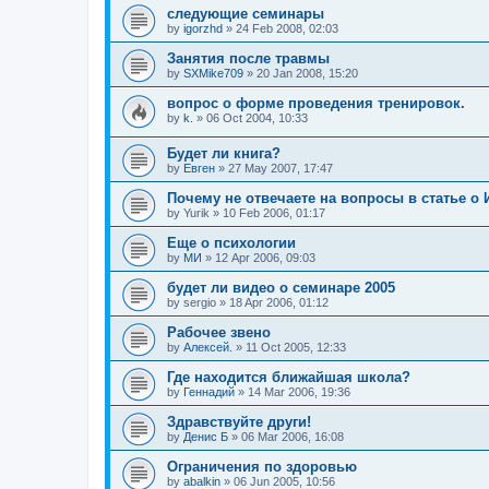
следующие семинары
by
igorzhd
»
24 Feb 2008, 02:03
Занятия после травмы
by
SXMike709
»
20 Jan 2008, 15:20
вопрос о форме проведения тренировок.
by
k.
»
06 Oct 2004, 10:33
Будет ли книга?
by
Евген
»
27 May 2007, 17:47
Почему не отвечаете на вопросы в статье о
by
Yurik
»
10 Feb 2006, 01:17
Еще о психологии
by
МИ
»
12 Apr 2006, 09:03
будет ли видео о семинаре 2005
by
sergio
»
18 Apr 2006, 01:12
Рабочее звено
by
Алексей.
»
11 Oct 2005, 12:33
Где находится ближайшая школа?
by
Геннадий
»
14 Mar 2006, 19:36
Здравствуйте други!
by
Денис Б
»
06 Mar 2006, 16:08
Ограничения по здоровью
by
abalkin
»
06 Jun 2005, 10:56