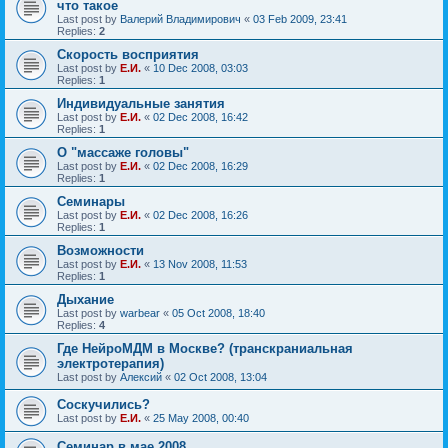
что такое
Last post by
Валерий Владимирович
«
03 Feb 2009, 23:41
Replies:
2
Скорость восприятия
Last post by
Е.И.
«
10 Dec 2008, 03:03
Replies:
1
Индивидуальные занятия
Last post by
Е.И.
«
02 Dec 2008, 16:42
Replies:
1
О "массаже головы"
Last post by
Е.И.
«
02 Dec 2008, 16:29
Replies:
1
Семинары
Last post by
Е.И.
«
02 Dec 2008, 16:26
Replies:
1
Возможности
Last post by
Е.И.
«
13 Nov 2008, 11:53
Replies:
1
Дыхание
Last post by
warbear
«
05 Oct 2008, 18:40
Replies:
4
Где НейроМДМ в Москве? (транскраниальная
электротерапия)
Last post by
Алексий
«
02 Oct 2008, 13:04
Соскучились?
Last post by
Е.И.
«
25 May 2008, 00:40
Семинар в мае 2008