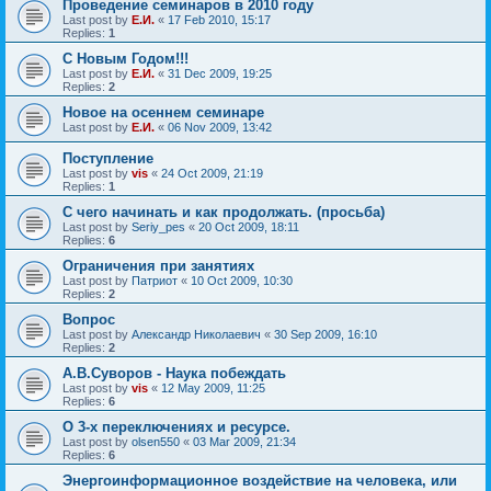
Проведение семинаров в 2010 году
Last post by
Е.И.
«
17 Feb 2010, 15:17
Replies:
1
С Новым Годом!!!
Last post by
Е.И.
«
31 Dec 2009, 19:25
Replies:
2
Новое на осеннем семинаре
Last post by
Е.И.
«
06 Nov 2009, 13:42
Поступление
Last post by
vis
«
24 Oct 2009, 21:19
Replies:
1
С чего начинать и как продолжать. (просьба)
Last post by
Seriy_pes
«
20 Oct 2009, 18:11
Replies:
6
Ограничения при занятиях
Last post by
Патриот
«
10 Oct 2009, 10:30
Replies:
2
Вопрос
Last post by
Александр Николаевич
«
30 Sep 2009, 16:10
Replies:
2
А.В.Суворов - Наука побеждать
Last post by
vis
«
12 May 2009, 11:25
Replies:
6
О 3-х переключениях и ресурсе.
Last post by
olsen550
«
03 Mar 2009, 21:34
Replies:
6
Энергоинформационное воздействие на человека, или