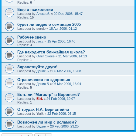
Replies:
6
Еще о психологии
Last post by
Алексей.
«
20 Dec 2006, 15:47
Replies:
15
будет ли видео о семинаре 2005
Last post by
sergio
«
18 Apr 2006, 01:12
Рабочее звено
Last post by
лисс
«
15 Apr 2006, 16:46
Replies:
3
Где находится ближайшая школа?
Last post by
Олег Энеев
«
21 Mar 2006, 14:13
Replies:
1
Здравствуйте други!
Last post by
Денис Б
«
06 Mar 2006, 16:08
Ограничения по здоровью
Last post by
Денис Б
«
06 Mar 2006, 16:04
Replies:
5
Есть ли "Магистр" в Воронеже?
Last post by
Е.И.
«
24 Feb 2006, 19:07
Replies:
1
О трудах Н.А. Бернштейна
Last post by
Yurik
«
22 Feb 2006, 03:15
Возможен ли мир с исламом?
Last post by
Вадим
«
20 Feb 2006, 23:25