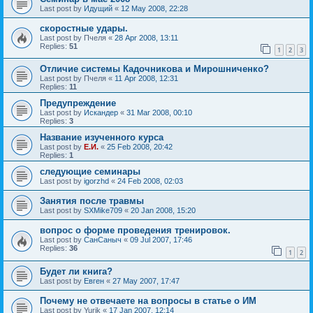
Last post by
Идущий
«
12 May 2008, 22:28
скоростные удары.
Last post by
Пчеля
«
28 Apr 2008, 13:11
Replies:
51
1
2
3
Отличие системы Кадочникова и Мирошниченко?
Last post by
Пчеля
«
11 Apr 2008, 12:31
Replies:
11
Предупреждение
Last post by
Искандер
«
31 Mar 2008, 00:10
Replies:
3
Название изученного курса
Last post by
Е.И.
«
25 Feb 2008, 20:42
Replies:
1
следующие семинары
Last post by
igorzhd
«
24 Feb 2008, 02:03
Занятия после травмы
Last post by
SXMike709
«
20 Jan 2008, 15:20
вопрос о форме проведения тренировок.
Last post by
СанСаныч
«
09 Jul 2007, 17:46
Replies:
36
1
2
Будет ли книга?
Last post by
Евген
«
27 May 2007, 17:47
Почему не отвечаете на вопросы в статье о ИМ
Last post by
Yurik
«
17 Jan 2007, 12:14