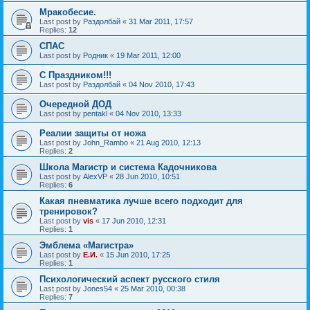
Мракобесие.
Last post by
Раздолбай
«
31 Mar 2011, 17:57
Replies:
12
СПАС
Last post by
Родник
«
19 Mar 2011, 12:00
C Праздником!!!
Last post by
Раздолбай
«
04 Nov 2010, 17:43
Очередной ДОД
Last post by
pentakl
«
04 Nov 2010, 13:33
Реалии защиты от ножа
Last post by
John_Rambo
«
21 Aug 2010, 12:13
Replies:
2
Школа Магистр и система Кадочникова
Last post by
AlexVP
«
28 Jun 2010, 10:51
Replies:
6
Какая пневматика лучше всего подходит для
тренировок?
Last post by
vis
«
17 Jun 2010, 12:31
Replies:
1
Эмблема «Магистра»
Last post by
Е.И.
«
15 Jun 2010, 17:25
Replies:
1
Психологический аспект русского стиля
Last post by
Jones54
«
25 Mar 2010, 00:38
Replies:
7