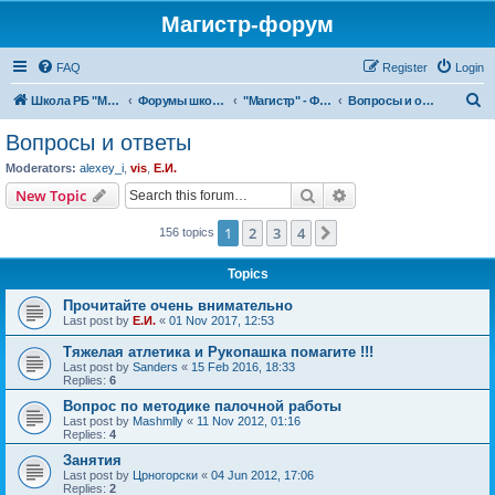
Магистр-форум
FAQ
Register
Login
S
Школа РБ "МАГИСТР"
Форумы школы РБ "МАГИСТР"
"Магистр" - Форумы.
Вопросы и ответы
e
Вопросы и ответы
a
Moderators:
alexey_i
,
vis
,
Е.И.
r
Search
Advanced search
New Topic
c
1
2
3
4
Next
156 topics
h
Topics
Прочитайте очень внимательно
Last post by
Е.И.
«
01 Nov 2017, 12:53
Тяжелая атлетика и Рукопашка помагите !!!
Last post by
Sanders
«
15 Feb 2016, 18:33
Replies:
6
Вопрос по методике палочной работы
Last post by
Mashmlly
«
11 Nov 2012, 01:16
Replies:
4
Занятия
Last post by
Црногорски
«
04 Jun 2012, 17:06
Replies:
2