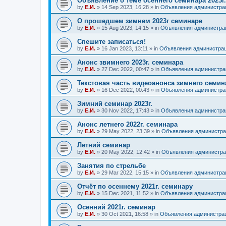
Объявление о теме осеннего семинара 2023г.
by
Е.И.
»
14 Sep 2023, 16:28
» in
Объявления администра
О прошедшем зимнем 2023г семинаре
by
Е.И.
»
15 Aug 2023, 14:15
» in
Объявления администра
Спешите записаться!
by
Е.И.
»
16 Jan 2023, 13:11
» in
Объявления администра
Анонс звимнего 2023г. семинара
by
Е.И.
»
27 Dec 2022, 00:47
» in
Объявления администра
Текстовая часть видеоанонса зимнего семина
by
Е.И.
»
16 Dec 2022, 00:43
» in
Объявления администра
Зимний семинар 2023г.
by
Е.И.
»
30 Nov 2022, 17:43
» in
Объявления администра
Анонс летнего 2022г. семинара
by
Е.И.
»
29 May 2022, 23:39
» in
Объявления администра
Летний семинар
by
Е.И.
»
20 May 2022, 12:42
» in
Объявления администра
Занятия по стрельбе
by
Е.И.
»
29 Mar 2022, 15:15
» in
Объявления администра
Отчёт по осеннему 2021г. семинару
by
Е.И.
»
15 Dec 2021, 11:52
» in
Объявления администра
Осенний 2021г. семинар
by
Е.И.
»
30 Oct 2021, 16:58
» in
Объявления администра