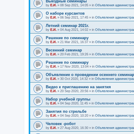
Выездные семинары
by
Е.И.
»
08 Sep 2021, 14:05
» in
Объявления администра
О наборе курсантов
by
Е.И.
»
06 Sep 2021, 17:45
» in
Объявления администра
Летний семинар 2021г.
by
Е.И.
»
04 Aug 2021, 14:02
» in
Объявления администра
Решение по семинару
by
Е.И.
»
21 Mar 2021, 16:37
» in
Объявления администра
Весенний семинар
by
Е.И.
»
20 Feb 2021, 19:26
» in
Объявления администра
Решение по семинару
by
Е.И.
»
17 Nov 2020, 13:04
» in
Объявления администра
Объявление о проведении осеннего семина
by
Е.И.
»
30 Oct 2020, 14:32
» in
Объявления администра
Видео к приглашению на занятия
by
Е.И.
»
20 Sep 2020, 20:56
» in
Объявления администра
Набор учебной группы
by
Е.И.
»
04 Sep 2020, 11:45
» in
Объявления администра
Занятия по стрельбе
by
Е.И.
»
04 Sep 2020, 10:20
» in
Объявления администра
Человек -робот
by
Е.И.
»
27 Aug 2020, 16:30
» in
Объявления администра