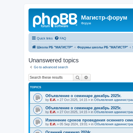
Магистр-форум
Форум
Quick links
FAQ
Школа РБ "МАГИСТР"
Форумы школы РБ "МАГИСТР"
Unanswered topics
Go to advanced search
Search
Advanced search
TOPICS
Объявление о семинаре декабрь 2025г.
by
Е.И.
»
27 Oct 2025, 14:15
» in
Объявления администра
Объявление о семинаре декабрь 2025г.
by
Е.И.
»
27 Oct 2025, 14:15
» in
Объявления администра
Изменение сроков проведения осеннего сем
by
Е.И.
»
05 Sep 2024, 19:01
» in
Объявления администра
Осенний семинар 2024г.