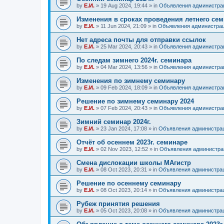
by
Е.И.
»
19 Aug 2024, 19:44
» in
Объявления администра
Изменения в сроках проведения летнего се
by
Е.И.
»
11 Jun 2024, 21:09
» in
Объявления администра
Нет адреса почты для отправки ссылок
by
Е.И.
»
25 Mar 2024, 20:43
» in
Объявления администра
По следам зимнего 2024г. семинара
by
Е.И.
»
04 Mar 2024, 13:56
» in
Объявления администра
Изменения по зимнему семинару
by
Е.И.
»
09 Feb 2024, 18:09
» in
Объявления администра
Решение по зимнему семинару 2024
by
Е.И.
»
07 Feb 2024, 20:43
» in
Объявления администра
Зимний семинар 2024г.
by
Е.И.
»
23 Jan 2024, 17:08
» in
Объявления администра
Отчёт об осеннем 2023г. семинаре
by
Е.И.
»
02 Nov 2023, 12:52
» in
Объявления администра
Смена дислокации школы МАгистр
by
Е.И.
»
08 Oct 2023, 20:31
» in
Объявления администра
Решение по осеннему семинару
by
Е.И.
»
08 Oct 2023, 20:14
» in
Объявления администра
Рубеж принятия решения
by
Е.И.
»
05 Oct 2023, 20:08
» in
Объявления администра