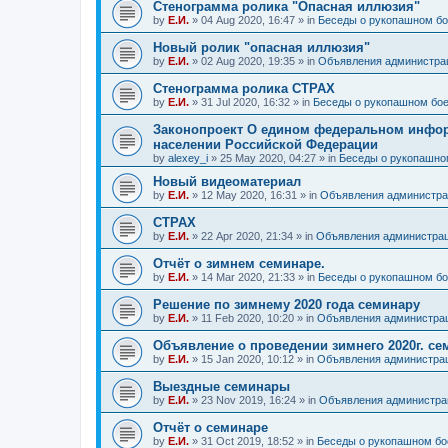
Стенограмма ролика "Опасная иллюзия"
by
Е.И.
»
04 Aug 2020, 16:47
» in
Беседы о рукопашном б
Новый ролик "опасная иллюзия"
by
Е.И.
»
02 Aug 2020, 19:35
» in
Объявления администра
Стенограмма ролика СТРАХ
by
Е.И.
»
31 Jul 2020, 16:32
» in
Беседы о рукопашном бо
Законопроект О едином федеральном инфор
населении Российской Федерации
by
alexey_i
»
25 May 2020, 04:27
» in
Беседы о рукопашно
Новый видеоматериал
by
Е.И.
»
12 May 2020, 16:31
» in
Объявления администра
СТРАХ
by
Е.И.
»
22 Apr 2020, 21:34
» in
Объявления администра
Отчёт о зимнем семинаре.
by
Е.И.
»
14 Mar 2020, 21:33
» in
Беседы о рукопашном б
Решение по зимнему 2020 года семинару
by
Е.И.
»
11 Feb 2020, 10:20
» in
Объявления администра
Объявление о проведении зимнего 2020г. се
by
Е.И.
»
15 Jan 2020, 10:12
» in
Объявления администра
Выездные семинары
by
Е.И.
»
23 Nov 2019, 16:24
» in
Объявления администра
Отчёт о семинаре
by
Е.И.
»
31 Oct 2019, 18:52
» in
Беседы о рукопашном бо