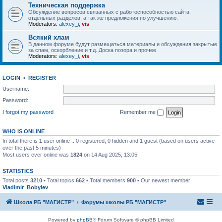
Техническая поддержка
Обсуждение вопросов связанных с работоспособностью сайта,
отдельных разделов, а так же предложения по улучшению.
Moderators:
alexey_i
,
vis
Всякий хлам
В данном форуме будут размещаться материалы и обсуждения закрытые
за спам, оскорбление и т.д. Доска позора и прочее.
Moderators:
alexey_i
,
vis
LOGIN
•
REGISTER
Username:
Password:
I forgot my password
Remember me
WHO IS ONLINE
In total there is
1
user online :: 0 registered, 0 hidden and 1 guest (based on users active
over the past 5 minutes)
Most users ever online was
1824
on 14 Aug 2025, 13:05
STATISTICS
Total posts
3210
• Total topics
662
• Total members
900
• Our newest member
Vladimir_Bobylev
Школа РБ "МАГИСТР"
Форумы школы РБ "МАГИСТР"
Powered by
phpBB
® Forum Software © phpBB Limited