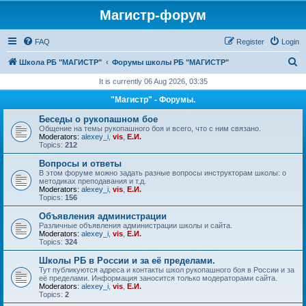
Магистр-форум
FAQ
Register
Login
S
Школа РБ "МАГИСТР"
Форумы школы РБ "МАГИСТР"
e
It is currently 06 Aug 2026, 03:35
a
"Магистр" - Форумы.
r
Беседы о рукопашном бое
c
Общение на темы рукопашного боя и всего, что с ним связано.
Moderators:
alexey_i
,
vis
,
Е.И.
h
Topics:
212
Вопросы и ответы
В этом форуме можно задать разные вопросы инструкторам школы: о
методиках преподавания и т.д.
Moderators:
alexey_i
,
vis
,
Е.И.
Topics:
156
Объявления администрации
Различные объявления администрации школы и сайта.
Moderators:
alexey_i
,
vis
,
Е.И.
Topics:
324
Школы РБ в России и за её пределами.
Тут публикуются адреса и контакты школ рукопашного боя в России и за
её пределами. Информация заносится только модераторами сайта.
Moderators:
alexey_i
,
vis
,
Е.И.
Topics:
2